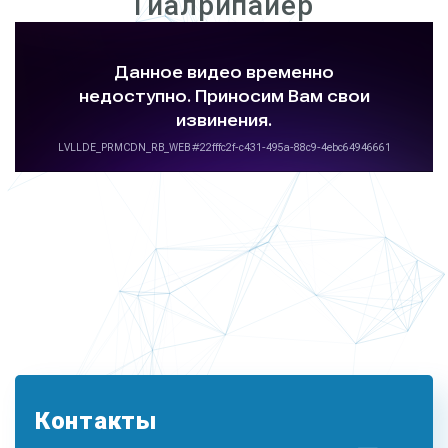
Гиалрипайер
Контакты